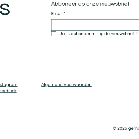
s
Abboneer op onze nieuwsbrief.
Email
*
Ja, ik abboneer mij op de nieuwsbrief.
*
nstagram
Algemene Voorwaarden
acebook
© 2025 gema