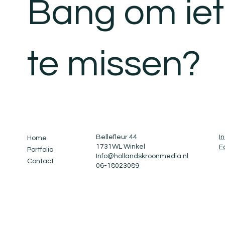
Bang om iet
te missen?
Bellefleur 44
I
Home
1731WL Winkel
F
Portfolio
Info@hollandskroonmedia.n
l
Contact
06-18023089